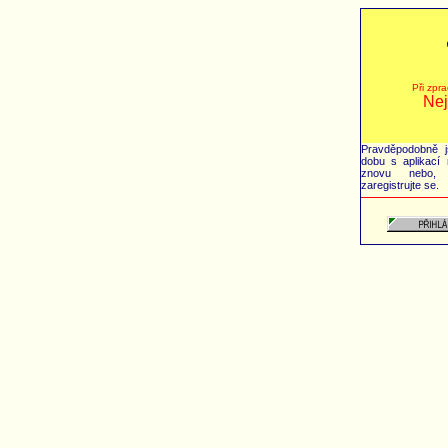
Při zpr
Nej
Pravděpodobně js
dobu s aplikací 
znovu nebo, p
zaregistrujte se.